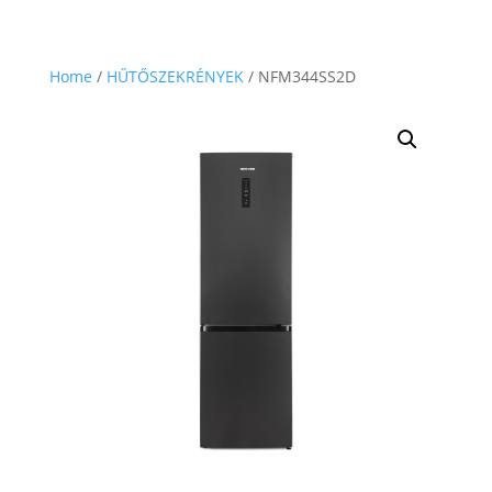
Home
/
HŰTŐSZEKRÉNYEK
/ NFM344SS2D