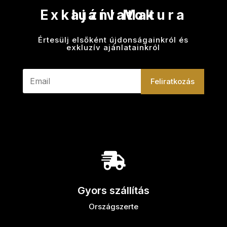
Exkluzív Matura ajánlatok
Értesülj elsőként újdonságainkról és
exkluzív ajánlatainkról
Feliratkozás

Gyors szállítás
Országszerte