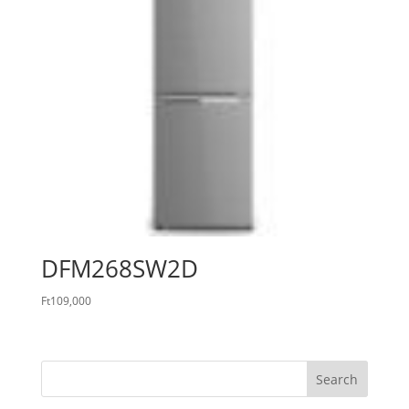
DFM268SW2D
Ft
109,000
Search