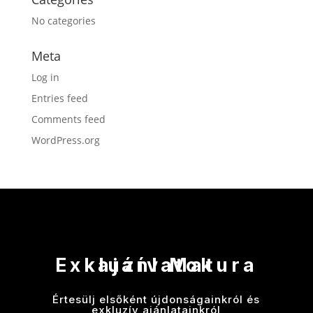
No categories
Meta
Log in
Entries feed
Comments feed
WordPress.org
Exkluzív Matura ajánlatok
Értesülj elsőként újdonságainkról és
exkluzív ajánlatainkról