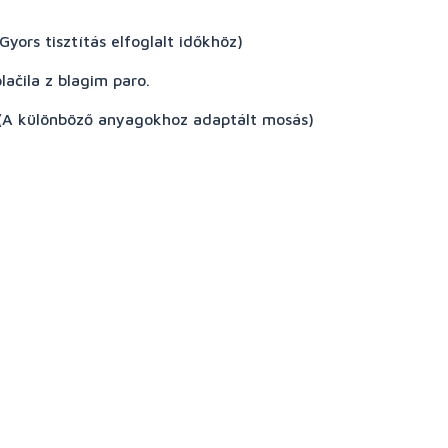
yors tisztítás elfoglalt időkhöz)
ačila z blagim paro.
(A különböző anyagokhoz adaptált mosás)