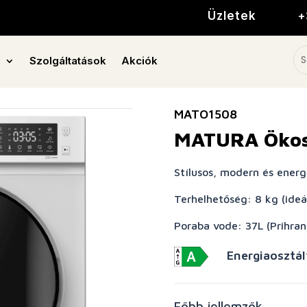
Üzletek
+
k
Szolgáltatások
Akciók
MATO1508
MATURA Ökos
Stílusos, modern és ener
Terhelhetőség: 8 kg (ideá
Poraba vode: 37L (Prihran
Energiaosztál
Főbb jellemzők