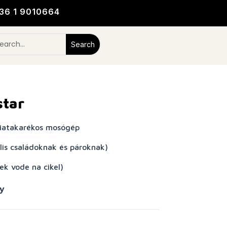
36 1 9010664
tar
giatakarékos mosógép
lis családoknak és pároknak)
ek vode na cikel)
y