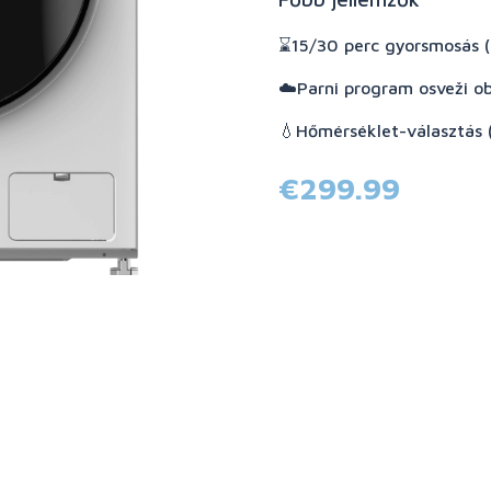
⌛15/30 perc gyorsmosás (G
☁️Parni program osveži obl
💧Hőmérséklet-választás 
€299.99