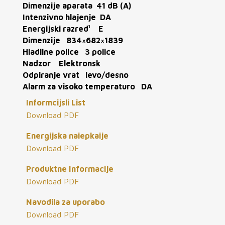
Dimenzije aparata
41 dB (A)
Intenzivno hlajenje
DA
Energijski razred¹
E
Dimenzije
834×682×1839
Hladilne police
3 police
Nadzor
Elektronsk
Odpiranje vrat
levo/desno
Alarm za visoko temperaturo
DA
Informcijsli List
Download PDF
Energijska naiepkaije
Download PDF
Produktne Informacije
Download PDF
Navodila za uporabo
Download PDF