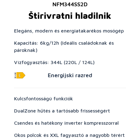
NFM344SS2D
Štirivratni hladilnik
Elegáns, modern és energiatakarékos mosógép
Kapacitás: 6kg/12h (Ideális családoknak és
pároknak)
Vízfogyasztás: 344L (220L / 124L)
Energijski razred
Kulcsfontosságú funkciók
DualZone hűtés a tartósabb frissességért
Csendes és hatékony inverter kompresszorral
Okos polcok és XXL fagyasztó a nagyobb térért